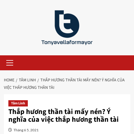
Skip
to
content
Primary
Menu
HOME
TÂM LINH
THẮP HƯƠNG THẦN TÀI MẤY NÉN? Ý NGHĨA CỦA
VIỆC THẮP HƯƠNG THẦN TÀI
Tâm Linh
Thắp hương thần tài mấy nén? Ý
nghĩa của việc thắp hương thần tài
Tháng 6 5, 2021