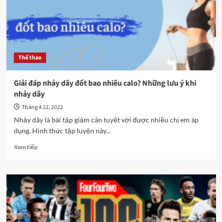
trực
tiếp
trên
Android
chất
lượng
Thể thao
nhất
Giải đáp nhảy dây đốt bao nhiêu calo? Những lưu ý khi
nhảy dây
Tháng 4 22, 2022
Nhảy dây là bài tập giảm cân tuyệt vời được nhiều chị em áp
dụng. Hình thức tập luyện này...
Read
Xem tiếp
more
about
Giải
đáp
nhảy
dây
đốt
bao