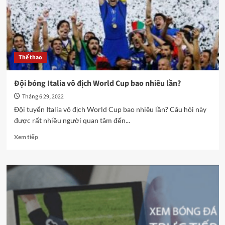
quần
vợt
vô
địch
nam
–
Thể thao
nữ
quốc
gia
Đội bóng Italia vô địch World Cup bao nhiêu lần?
Việt
Tháng 6 29, 2022
Nam
Đội tuyển Italia vô địch World Cup bao nhiêu lần? Câu hỏi này
được rất nhiều người quan tâm đến...
Read
Xem tiếp
more
about
Đội
bóng
Italia
vô
địch
World
Cup