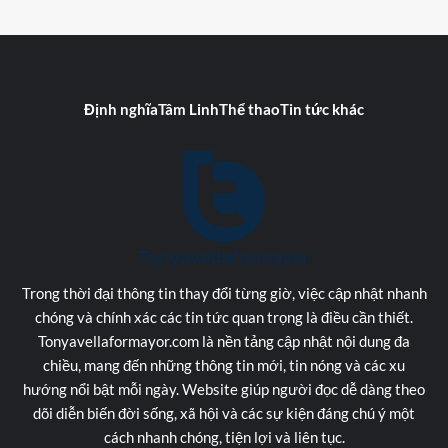
Định nghĩa
Tâm Linh
Thể thao
Tin tức khác
Trong thời đại thông tin thay đổi từng giờ, việc cập nhật nhanh
chóng và chính xác các tin tức quan trọng là điều cần thiết.
Tonyavellaformayor.com là nền tảng cập nhật nội dung đa
chiều, mang đến những thông tin mới, tin nóng và các xu
hướng nổi bật mỗi ngày. Website giúp người đọc dễ dàng theo
dõi diễn biến đời sống, xã hội và các sự kiện đáng chú ý một
cách nhanh chóng, tiện lợi và liên tục.