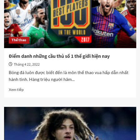
nhiêu
calo?
Những
lưu
ý
khi
Thể thao
nhảy
dây
Điểm danh những cầu thủ số 1 thế giới hiện nay
Tháng 4 22, 2022
Bóng đá luôn được biết đến là môn thể thao vua hấp dẫn nhất
hành tinh. Hàng triệu người hâm...
Read
Xem tiếp
more
about
Điểm
danh
những
cầu
thủ
số