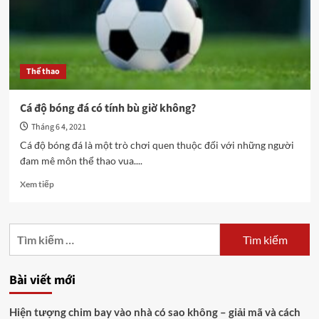
chất
cấm
trong
thể
thao
Thể thao
Cá độ bóng đá có tính bù giờ không?
Tháng 6 4, 2021
Cá độ bóng đá là một trò chơi quen thuộc đối với những người
đam mê môn thể thao vua....
Read
Xem tiếp
more
about
Cá
Tìm
độ
kiếm
bóng
đá
cho:
Bài viết mới
có
tính
bù
Hiện tượng chim bay vào nhà có sao không – giải mã và cách
giờ