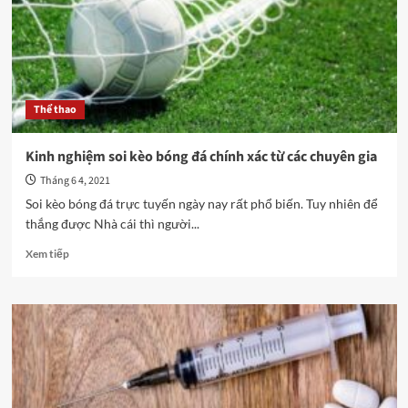
từ
các
cao
thủ
Thể thao
Kinh nghiệm soi kèo bóng đá chính xác từ các chuyên gia
Tháng 6 4, 2021
Soi kèo bóng đá trực tuyến ngày nay rất phổ biến. Tuy nhiên để
thắng được Nhà cái thì người...
Read
Xem tiếp
more
about
Kinh
nghiệm
soi
kèo
bóng
đá
chính